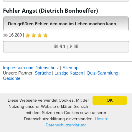
Fehler Angst (Dietrich Bonhoeffer)
Den größten Fehler, den man im Leben machen kann,
16.289 |
ist, immer Angst zu haben, einen Fehler zu machen.
1 |
Impressum und Datenschutz
|
Sitemap
Unsere Partner:
Sprüche
|
Lustige Katzen
|
Quiz-Sammlung
|
Gedichte
Diese Webseite verwendet Cookies. Mit der
OK
Nutzung unserer Website erklären Sie sich
mit dem Setzen von Cookies sowie unserer
Datenschutzerklärung einverstanden.
Unsere
Datenschutzerklärung